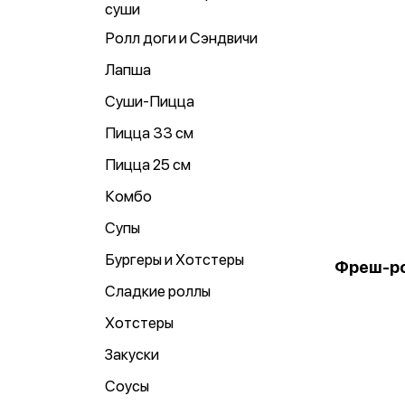
суши
Ролл доги и Сэндвичи
Лапша
Суши-Пицца
Пицца 33 см
Пицца 25 см
Комбо
Супы
Бургеры и Хотстеры
Фреш-ро
Сладкие роллы
Хотстеры
Закуски
Соусы