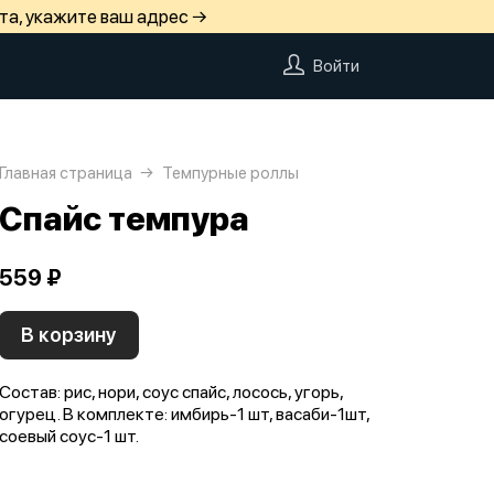
та, укажите ваш адрес →
Войти
Главная страница
Темпурные роллы
Спайс темпура
559 ₽
В корзину
Состав: рис, нори, соус спайс, лосось, угорь,
огурец. В комплекте: имбирь-1 шт, васаби-1шт,
соевый соус-1 шт.