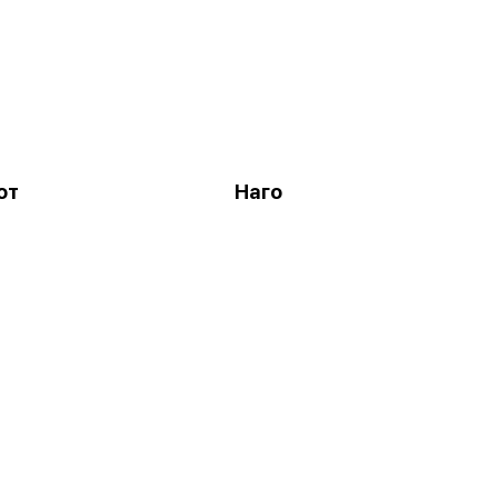
от
Наго