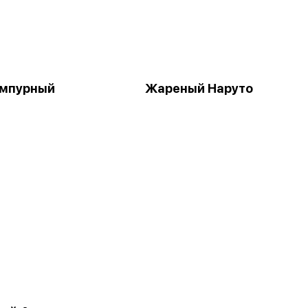
емпурный
Жареный Наруто