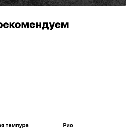
рекомендуем
я темпура
Рио