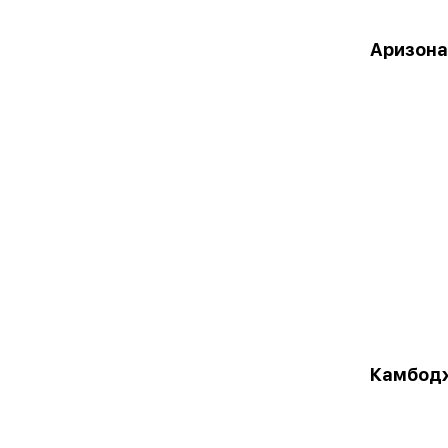
Аризона
Камбод