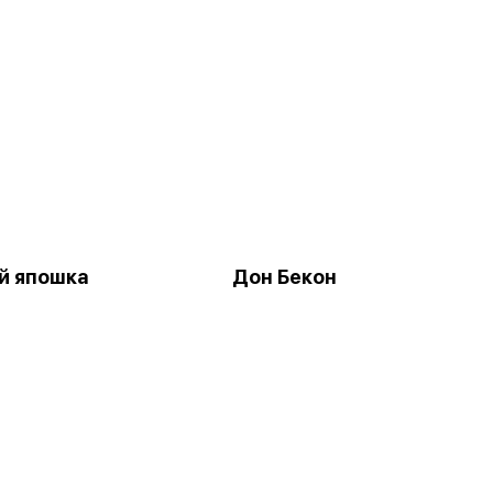
й япошка
Дон Бекон