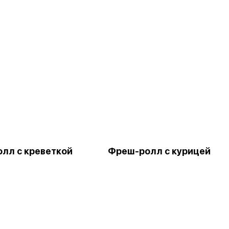
лл с креветкой
Фреш-ролл с курицей