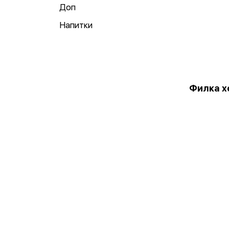
Доп
Напитки
Филка х