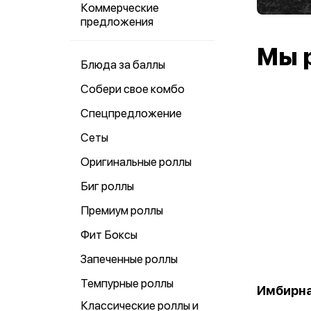
Коммерческие
предложения
Мы 
Блюда за баллы
Собери свое комбо
Спецпредложение
Сеты
Оригинальные роллы
Биг роллы
Премиум роллы
Фит Боксы
Запеченные роллы
Темпурные роллы
Имбирна
Классические роллы и