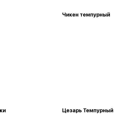
Чикен темпурный
жи
Цезарь Темпурный