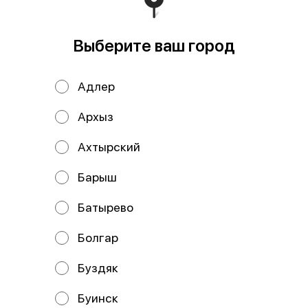
Пицца Охотничья
Выберите ваш город
699 ₽
Адлер
В корзину
Архыз
Состав: Тесто, сыр моцарелла, соус красный,
Ахтырский
шампиньоны, помидоры, лук красный, колбаски
охотничьи, огурцы маринованные.
Барыш
Мы рекомендуем
Батырево
Болгар
Буздяк
Буинск