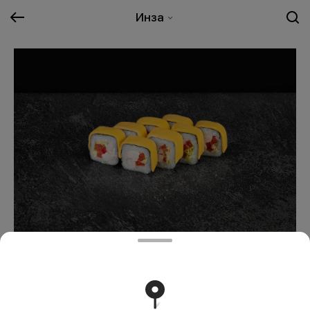
Инза
Цезарь
399 ₽