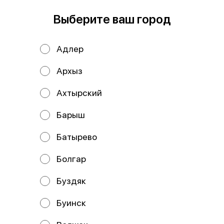
В корзину
Выберите ваш город
Состав: Рис, нори, сыр сливочный, пекинская капуста,
курица х\к,соус унаги,кунжут.
Адлер
Мы рекомендуем
Архыз
Ахтырский
Барыш
Батырево
Болгар
Буздяк
Ролл Дог с
Ролл Дог с
лососем
креветкой
Буинск