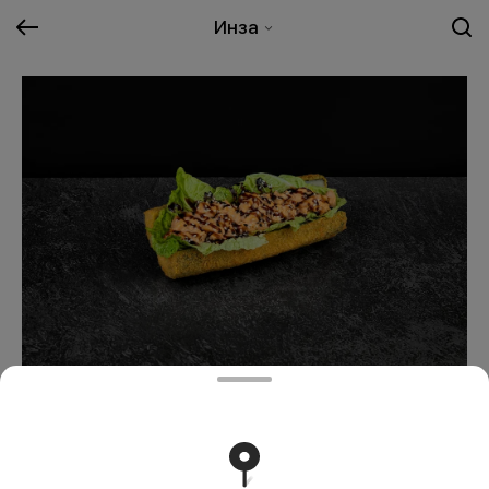
Инза
Ролл Дог с курицей
339 ₽