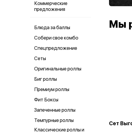
Коммерческие
предложения
Мы 
Блюда за баллы
Собери свое комбо
Спецпредложение
Сеты
Оригинальные роллы
Биг роллы
Премиум роллы
Фит Боксы
Запеченные роллы
Темпурные роллы
Сет Выг
Классические роллы и