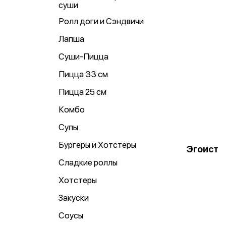
суши
Ролл доги и Сэндвичи
Лапша
Суши-Пицца
Пицца 33 см
Пицца 25 см
Комбо
Супы
Бургеры и Хотстеры
Эгоист
Сладкие роллы
Хотстеры
Закуски
Соусы