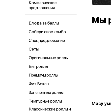
Коммерческие
предложения
Мы 
Блюда за баллы
Собери свое комбо
Спецпредложение
Сеты
Оригинальные роллы
Биг роллы
Премиум роллы
Фит Боксы
Запеченные роллы
Темпурные роллы
Масу ум
Классические роллы и