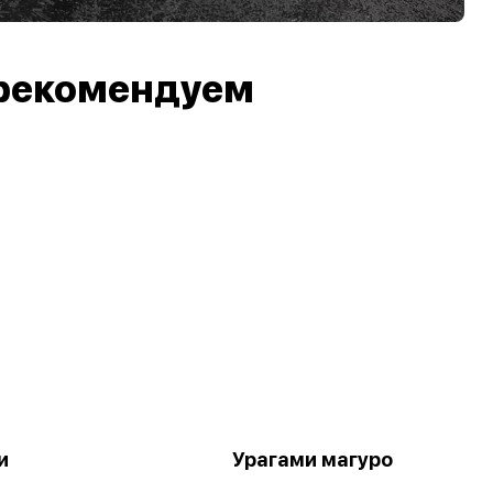
рекомендуем
и
Урагами магуро