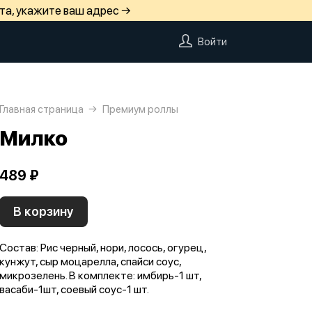
та, укажите ваш адрес →
Войти
Главная страница
Премиум роллы
Милко
489 ₽
В корзину
Состав: Рис черный, нори, лосось, огурец,
кунжут, сыр моцарелла, спайси соус,
микрозелень. В комплекте: имбирь-1 шт,
васаби-1шт, соевый соус-1 шт.