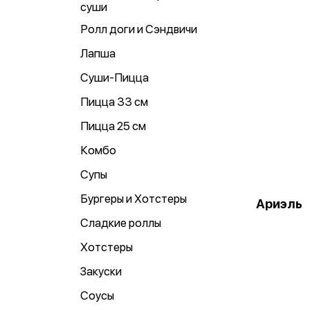
суши
Ролл доги и Сэндвичи
Лапша
Суши-Пицца
Пицца 33 см
Пицца 25 см
Комбо
Супы
Бургеры и Хотстеры
Ариэль
Сладкие роллы
Хотстеры
Закуски
Соусы