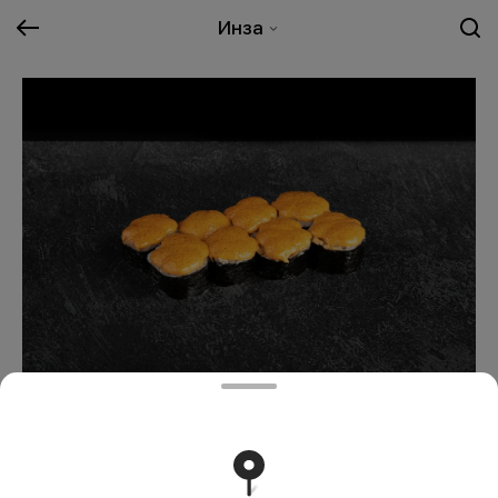
Инза
Запеченный Чили Вилли
689 ₽