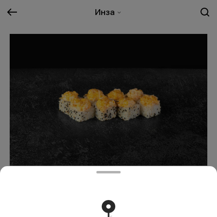
Инза
Запеченный тар-тар с
креветками