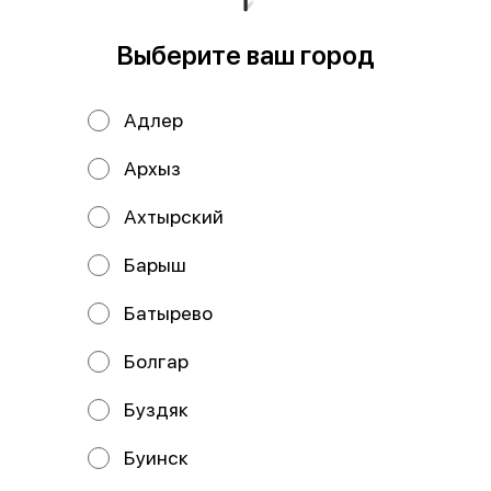
Выберите ваш город
Добрый Лимон-лайм
189 ₽
Адлер
Архыз
В корзину
Ахтырский
Мы рекомендуем
Барыш
Батырево
Болгар
Буздяк
Буинск