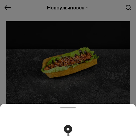
Новоульяновск
Ролл Дог с лососем
509 ₽