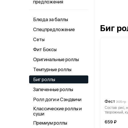
предложения
Блюда за баллы
Биг р
Спецпредложение
Сеты
Фит Боксы
Оригинальные роллы
Темпурные роллы
Биг роллы
Запеченные роллы
Ролл доги и Сэндвичи
Фест
305 гр
Состав: рис, 
Классические роллы и
творожный, ку
суши
лосось, угорь,
В комплекте: 
659 ₽
Премиум роллы
васаби-1 шт, 