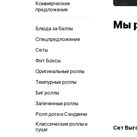
Коммерческие
предложения
Мы 
Блюда за баллы
Спецпредложение
Сеты
Фит Боксы
Оригинальные роллы
Темпурные роллы
Биг роллы
Запеченные роллы
Ролл доги и Сэндвичи
Классические роллы и
Сет Выг
суши