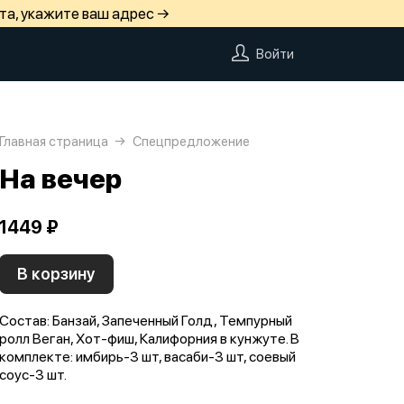
та, укажите ваш адрес →
Войти
Главная страница
Спецпредложение
На вечер
1449 ₽
В корзину
Состав: Банзай, Запеченный Голд, Темпурный
ролл Веган, Хот-фиш, Калифорния в кунжуте. В
комплекте: имбирь-3 шт, васаби-3 шт, соевый
соус-3 шт.