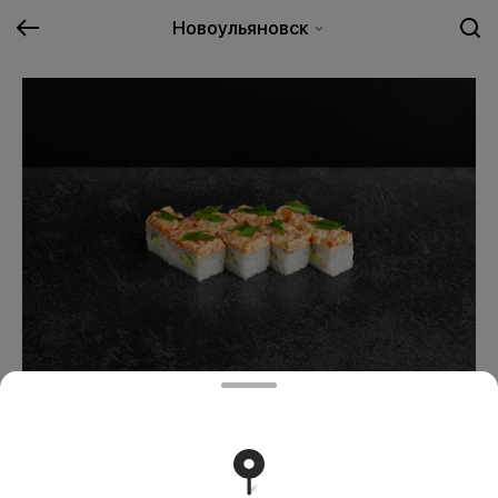
Новоульяновск
Закат
559 ₽