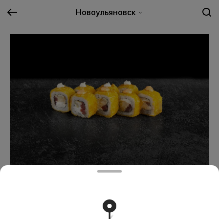
Новоульяновск
Жареный Изуми
389 ₽