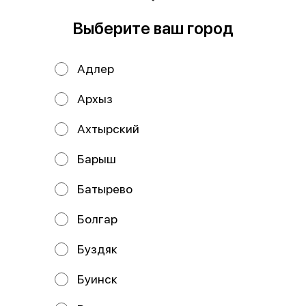
В корзину
Выберите ваш город
Состав: нори, рис, тунец, окунь в кляре, сыр творожный ,
спайси соус, белый соус. В комплекте: имбирь-1 шт,
Адлер
васаби-1шт, соевый соус-1 шт.
Архыз
Мы рекомендуем
Ахтырский
Барыш
Батырево
Болгар
Буздяк
Имбирная темпура
Рио
Буинск