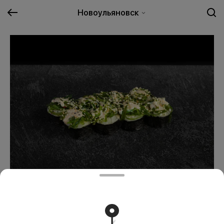
Новоульяновск
Морской
519 ₽