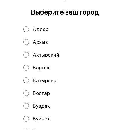
В корзину
Выберите ваш город
Состав: нори, рис, сыр творожный, угорь, салат чука,
кунжут, ореховый соус. В комплекте: имбирь - 1 шт.,
Адлер
васаби - 1 шт., соевый соус - 1 шт.
Архыз
Мы рекомендуем
Ахтырский
Барыш
Батырево
Болгар
Буздяк
Дракон
Филадельфия лайт
Буинск