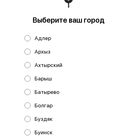
Пицца Бургер
Выберите ваш город
669 ₽
Адлер
В корзину
Архыз
Состав: Тесто, бургерный соус, сыр моцарелла, ветчина,
Ахтырский
курица, перец болгарский, сервелат, кунжутный микс.
Барыш
Мы рекомендуем
Батырево
Болгар
Буздяк
Буинск