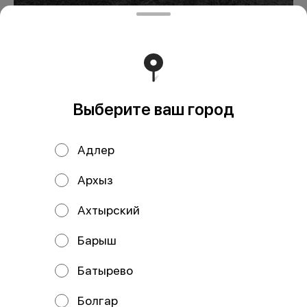
Ролл классический с
лососем
399 ₽
Выберите ваш город
В корзину
Адлер
Состав: рис, нори, лосось.
Архыз
Мы рекомендуем
Ахтырский
Барыш
Батырево
Болгар