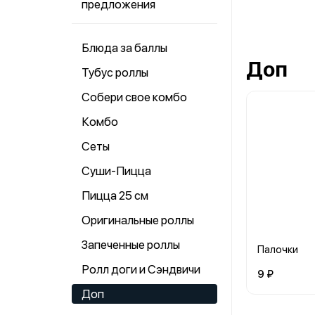
предложения
Блюда за баллы
Доп
Тубус роллы
Собери свое комбо
Комбо
Сеты
Суши-Пицца
Пицца 25 см
Оригинальные роллы
Запеченные роллы
Палочки
Ролл доги и Сэндвичи
9 ₽
Доп