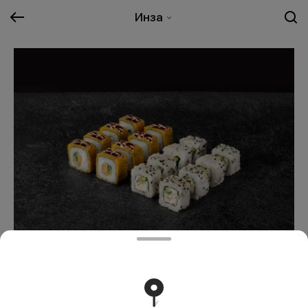
Инза
Сет Грач
479 ₽