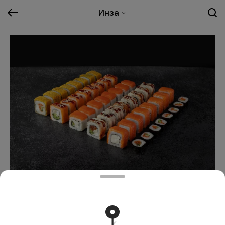
Инза
Императорский
3529 ₽