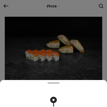
Инза
Дзен
729 ₽