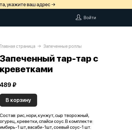
та, укажите ваш адрес →
Войти
Главная страница
Запеченные роллы
Запеченный тар-тар с
креветками
489 ₽
В корзину
Состав: рис, нори, кунжут, сыр творожный,
огурец, креветки, спайси соус. В комплекте:
имбирь-1 шт, васаби-1шт, соевый соус-1 шт.