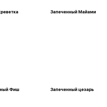
креветка
Запеченный Майами
нный Фиш
Запеченный цезарь