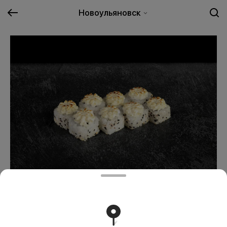
Новоульяновск
Запеченный с курицей
379 ₽