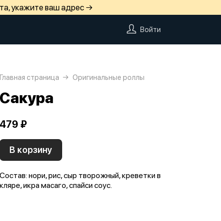
та, укажите ваш адрес →
Войти
Главная страница
Оригинальные роллы
Сакура
479 ₽
В корзину
Состав: нори, рис, сыр творожный, креветки в
кляре, икра масаго, спайси соус.