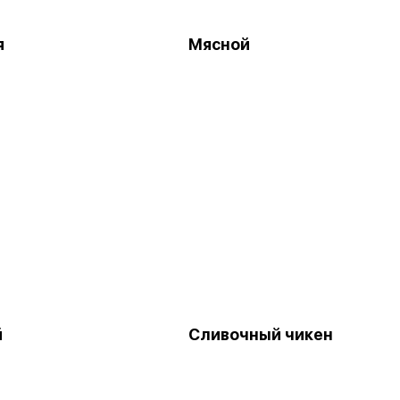
я
Мясной
й
Сливочный чикен