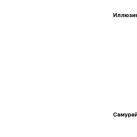
Иллюзи
Самура