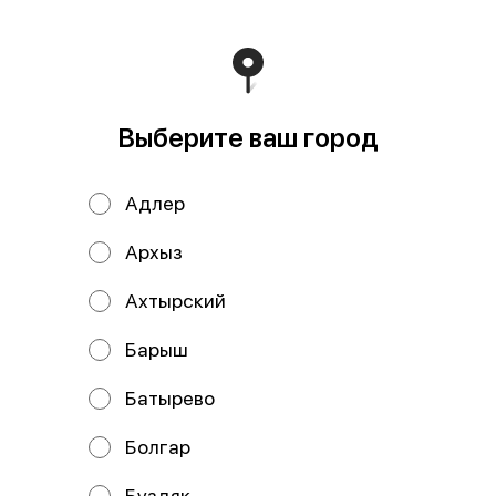
В корзину
Состав: рис, нори, сыр творожный, огурец, курица х/к,
бекон.
Выберите ваш город
Мы рекомендуем
Адлер
Архыз
Ахтырский
Барыш
Батырево
Сливочная
Гавайский
Болгар
креветка
Буздяк