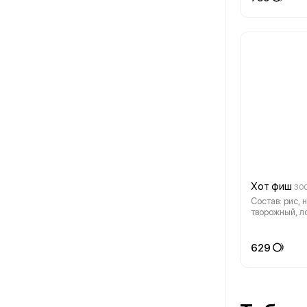
Хот фиш
300
Состав: рис, 
творожный, л
кунжут, соус у
комплекте: им
васаби - 1 шт
629
1 шт.