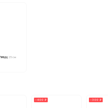
 пицц
25 см
−400 ₽
−300 ₽