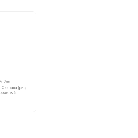
 г 8 шт
 Окинава (рис,
ворожный,
урец, икра