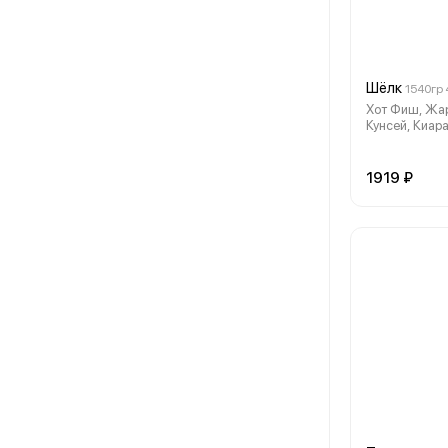
Шёлк
1540гр
Хот Фиш, Жар
Кунсей, Киар
Каскад, Запе
1919 ₽