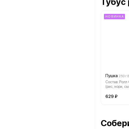
Тубус
НОВИНКА
Пушка
250 г 
Состав: Ролл
(рис, нори, с
огурец, лосос
629 ₽
Собер