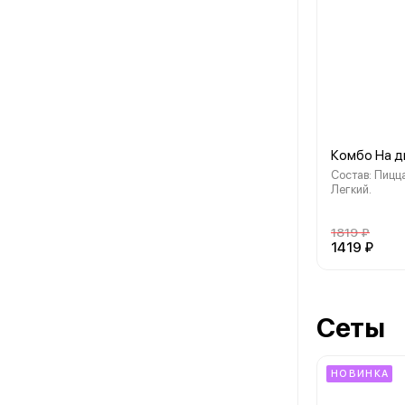
Комбо На д
Состав: Пицца
Легкий.
1819 ₽
1419 ₽
Сеты
НОВИНКА