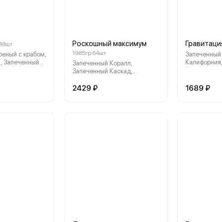
Роскошный максимум
Гравитаци
 48шт
1985гр 64шт
еный с крабом,
Запеченный 
а, Запеченный
Калифорния,
Запеченный Коралл,
ченный Пикник.
Запеченный 
Запеченный Каскад,
Темпурный р
Запеченный Голд, Жареный с
Темпурный 
крабом, Запеченный Чили
2429 ₽
1689 ₽
Темпурный 
Вилли, Фреш ролл с курицей,
Эймон, Банзай.