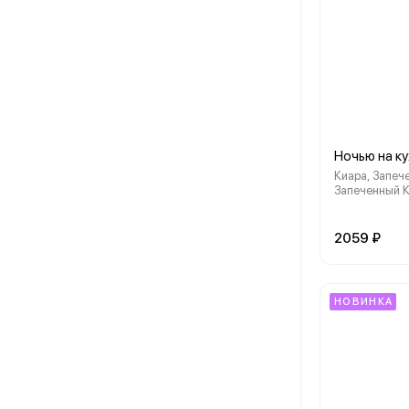
Ночью на ку
Киара, Запеч
Запеченный К
Темпурный Л
Чикен, Жарен
Эймон, Запеч
2059 ₽
НОВИНКА