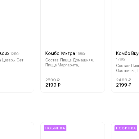
воих
Комбо Ультра
Комбо Вку
1250г
1680г
1780г
 Цезарь, Сет
Состав: Пицца Домашняя,
Пицца Маргарита,
Состав: Пиц
Темпурный 4 сыра,
Охотничья, 
Запеченный Чили-Вили.
2599 ₽
2499 ₽
2199 ₽
2199 ₽
НОВИНКА
НОВИНКА