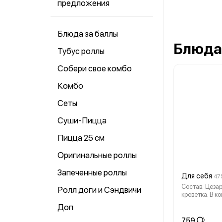
предложения
Блюда за баллы
Блюда
Тубус роллы
Собери свое комбо
Комбо
Сеты
Суши-Пицца
Пицца 25 см
Оригинальные роллы
Запеченные роллы
Для себя
475
Состав: Цеза
Ролл доги и Сэндвичи
креветка. В к
имбирь - 1 шт.
Доп
соевый соус -
759