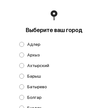
В корзину
Состав: рис, нори, сыр творожный, угорь, огурец, соус
унаги, кунжут.
Выберите ваш город
Мы рекомендуем
Адлер
Архыз
Ахтырский
Барыш
Батырево
Жареный япошка
Дон Бекон
Болгар
Буздяк