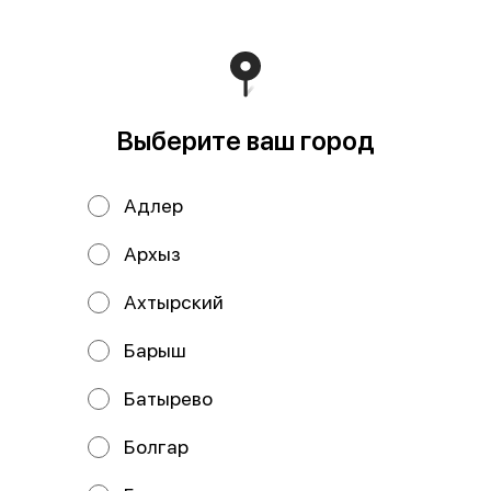
В корзину
Состав: Рис, нори, сыр творожный, пекинская капуста,
курица х/к, соус барбекю, кунжут.
Выберите ваш город
Мы рекомендуем
Адлер
Архыз
Ахтырский
Барыш
Батырево
Ролл Дог с
Ролл Дог с
лососем
креветкой
Болгар