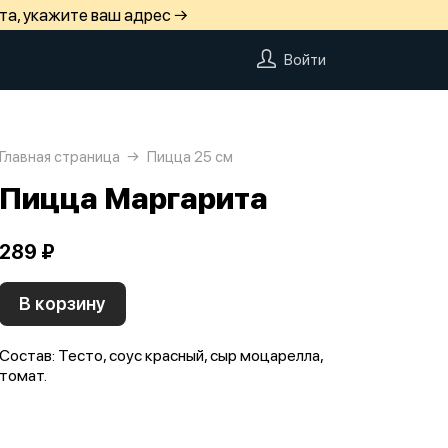
та, укажите ваш адрес →
Войти
Главная страница
Пицца 25 см
Пицца Маргарита
289 ₽
В корзину
Состав: Тесто, соус красный, сыр моцарелла,
томат.