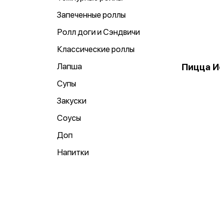
Запеченные роллы
Ролл доги и Сэндвичи
Классические роллы
Лапша
Пицца И
Супы
Закуски
Соусы
Доп
Напитки