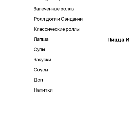
Запеченные роллы
Ролл доги и Сэндвичи
Классические роллы
Лапша
Пицца И
Супы
Закуски
Соусы
Доп
Напитки