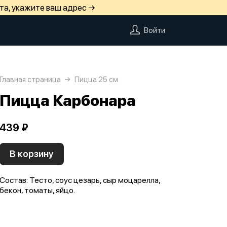
та, укажите ваш адрес →
Войти
Главная страница
Пицца 25 см
Пицца Карбонара
439 ₽
В корзину
Состав: Тесто, соус цезарь, сыр моцарелла,
бекон, томаты, яйцо.