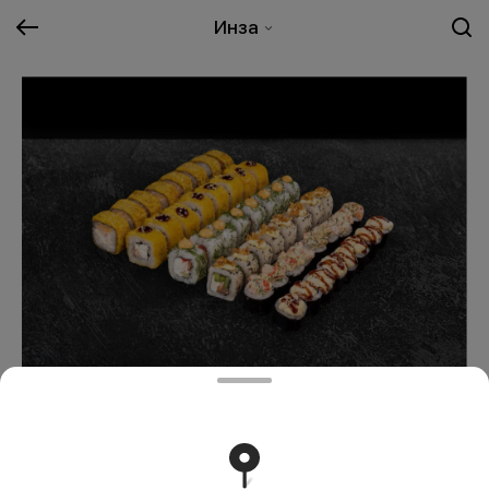
Инза
Шёлк
1919 ₽