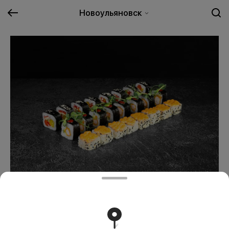
Новоульяновск
Тути
799 ₽