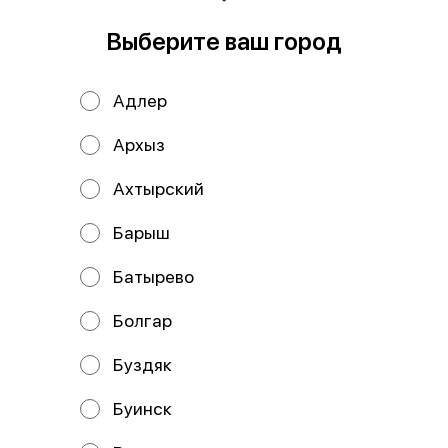
В корзину
Выберите ваш город
Состав: Темпурный веган, Темпурный каста, Темпурный
клон, Темпурный хил. В комплекте: имбирь-2 шт,
Адлер
васаби-2 шт, соевый соус-2 шт.
Архыз
Мы рекомендуем
Ахтырский
Барыш
Батырево
Болгар
Буздяк
Для души
Лучший
Буинск