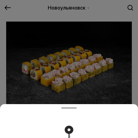
Новоульяновск
Темпурный восторг
1389 ₽