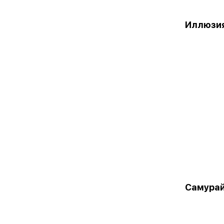
Иллюзи
Самура