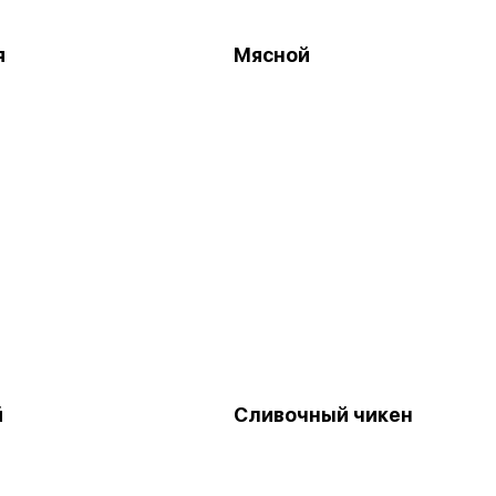
я
Мясной
й
Сливочный чикен