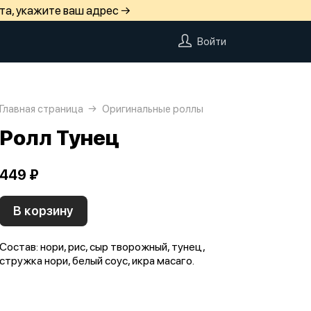
та, укажите ваш адрес →
Войти
Главная страница
Оригинальные роллы
Ролл Тунец
449 ₽
В корзину
Состав: нори, рис, сыр творожный, тунец,
стружка нори, белый соус, икра масаго.