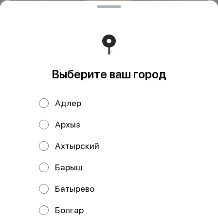
Пицца Бургер
399 ₽
Выберите ваш город
В корзину
Состав: Тесто, бургерный соус, сыр моцарелла, ветчина,
Адлер
курица, перец болгарский, сервелат, кунжутный микс.
Архыз
Мы рекомендуем
Ахтырский
Барыш
Батырево
Болгар