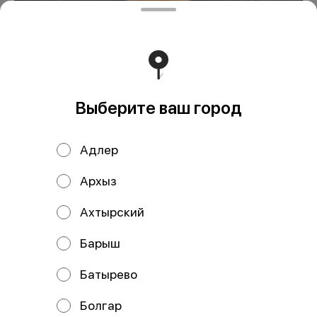
Пицца Домашняя
409 ₽
Выберите ваш город
В корзину
Состав: Тесто, соус сливочный, сыр моцарелла, ветчина,
Адлер
бекон, томат, картофель фри, соус бургерный.
Архыз
Мы рекомендуем
Ахтырский
Барыш
Батырево
Болгар