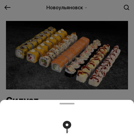
Новоульяновск
Силуэт
2299 ₽
В корзину