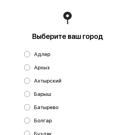
В корзину
Состав: Запеченный Чили-Вили, Хот-Фиш.
Выберите ваш город
Мы рекомендуем
Адлер
Архыз
Ахтырский
Барыш
Батырево
Цыпа
Кий
Болгар
Буздяк