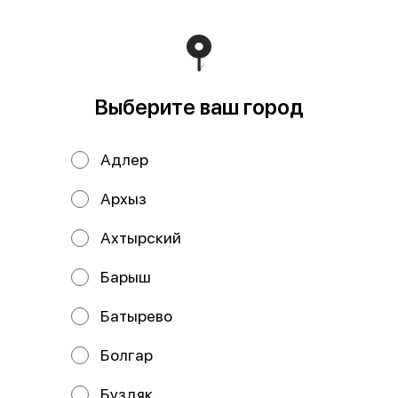
В корзину
Состав: Запеченный с курицей, Мини Ролл дог с курицей.
Выберите ваш город
Мы рекомендуем
Адлер
Архыз
Ахтырский
Барыш
Батырево
Цыпа
Кий
Болгар
Буздяк