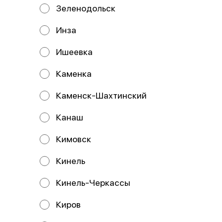
кт Нариманова 114 ; ИП Демина М.Н
Зеленодольск
- ул. Луначарского 8
Название организации ИНДИВИДУАЛЬНЫЙ
Инза
ПРЕДПРИНИМАТЕЛЬ ВОЛОШИНА МАРИНА
АЛЕКСАНДРОВНА Юридический адрес организации
Ишеевка
433323, РОССИЯ, УЛЬЯНОВСКАЯ ОБЛ, УЛЬЯНОВСКИЙ
Р-Н, С ЕЛШАНКА, УЛ ИНТЕРНАЦИОНАЛЬНАЯ, Д 2, КВ 7
ИНН 732591318366 ОГРН/ОГРНИП 325730000089750
Каменка
Расчетный счет 40802810100009224971 Банк АО
«ТБанк» ИНН банка 7710140679 БИК банка 044525974
Корреспондентский счет банка
Каменск-Шахтинский
30101810145250000974 Юридический адрес банка
127287, г. Москва, ул. Хуторская 2-я, д. 38А, стр. 26
Получатель: БУНИН ДЕНИС ДМИТРИЕВИЧ Номер
Канаш
счёта: 40802810969710004379 Банк получателя:
УЛЬЯНОВСКОЕ ОТДЕЛЕНИЕ N8588 ПАО СБЕРБАНК
БИК: 047308602 Корр. счёт: 30101810000000000602
Кимовск
ИНН: 7707083893 КПП: 732502002 ОКПО: 09790328
ОГРН: 1027700132195 SWIFT-код: SABRRUMMSE1
Почтовый адрес банка: 432700, УЛЬЯНОВСК, УЛ.
Кинель
ЭНГЕЛЬСА, 15 Почтовый адрес доп.офиса: 432067, Г.
УЛЬЯНОВСК, ПРОСПЕКТ УЛЬЯНОВСКИЙ, 12
ИНДИВИДУАЛЬНЫЙ ПРЕДПРИНИМАТЕЛЬ ДЕМИНА
Кинель-Черкассы
МАРИЯ НИКОЛАЕВНА ИНН: 732897051896 ОГРНИП:
325730000046471 Расчётный счёт: 40802 810 0 6971
0004363 Банк получателя Наименование:
Киров
УЛЬЯНОВСКОЕ ОТДЕЛЕНИЕ N8588 ПАО СБЕРБАНК
БИК: 047308602 Корсчёт: 30101 810 0 0000 0000602
ИНН: 7707083893 КПП: 732502002