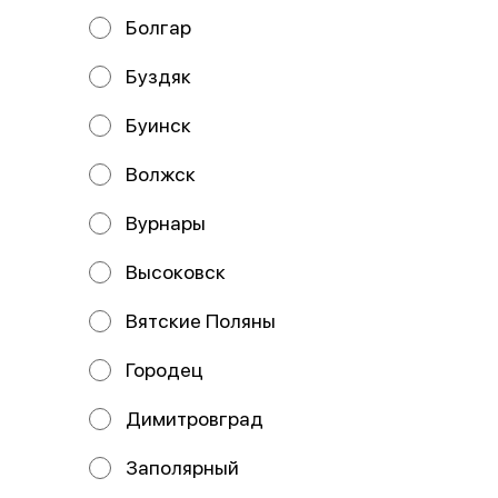
Болгар
Мы рекомендуем
Буздяк
Буинск
Волжск
Вурнары
Высоковск
Цыпа
Кий
Вятские Поляны
Городец
Димитровград
ИП Волошина М.А - ул. Врача
Щербаковой 1, ул. Пушкарева 60; ИП
Заполярный
Бунин Д,Д- пр-т Ульяновский 32, пр-